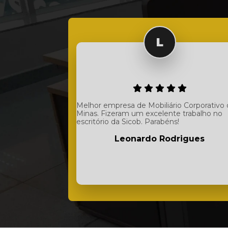
Melhor empresa de Mobiliário Corporativo
Minas. Fizeram um excelente trabalho no
escritório da Sicob. Parabéns!
Leonardo Rodrigues