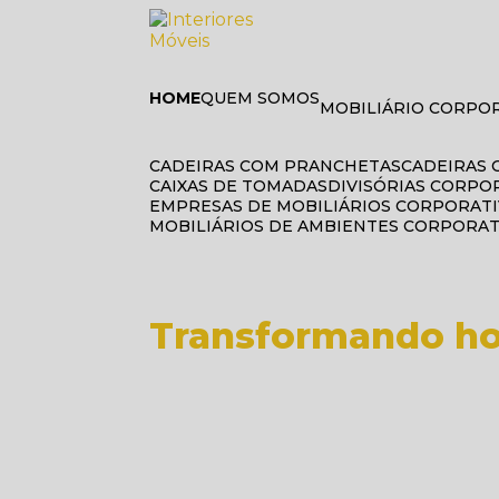
HOME
QUEM SOMOS
MOBILIÁRIO CORPO
CADEIRAS COM PRANCHETAS
CADEIRAS
CAIXAS DE TOMADAS
DIVISÓRIAS CORPO
EMPRESAS DE MOBILIÁRIOS CORPORAT
MOBILIÁRIOS DE AMBIENTES CORPORA
BEM-VINDOS 
Transformando ho
Há mais de 40 anos atendemos diverso
qualidade, ergonomia e sofisticação
Envie uma mensagem