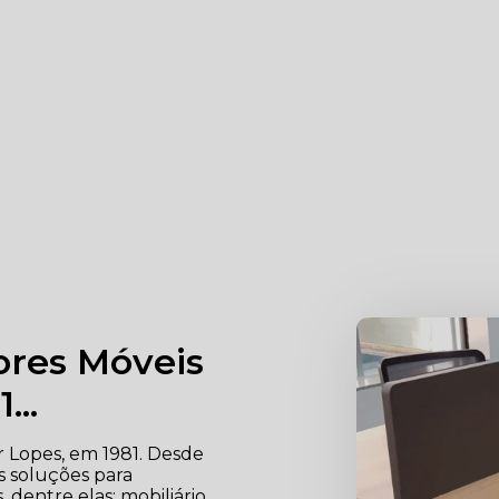
iores Móveis
...
r Lopes, em 1981. Desde
as soluções para
dentre elas: mobiliário,