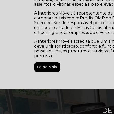
assentos, divisórias especiais, piso elev
A Interiores Móveis é representante 
corporativo, tais como: Prodis, OMP do 
Sperone. Sendo responsável pela distr
em todo o estado de Minas Gerais, at
offices a grandes empresas de diversos
A Interiores Móveis acredita que um a
deve unir sofisticação, conforto e func
nossa equipe, os produtos e serviços t
premissa.
Saiba Mais
DE