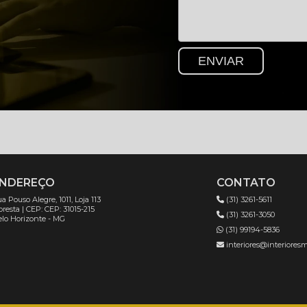
NDEREÇO
CONTATO
a Pouso Alegre, 1011, Loja 113
(31) 3261-5611
oresta | CEP: CEP: 31015-215
(31) 3261-3050
lo Horizonte - MG
(31) 99194-5836
interiores@interioresm