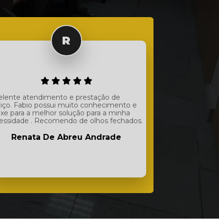
elente atendimento e prestação de
viço. Fabio possui muito conhecimento e
uxe para a melhor solução para a minha
essidade . Recomendo de olhos fechados.
Renata De Abreu Andrade