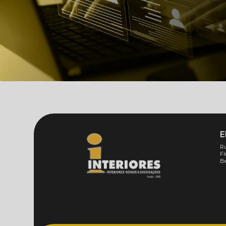
E
Ru
Fl
Be